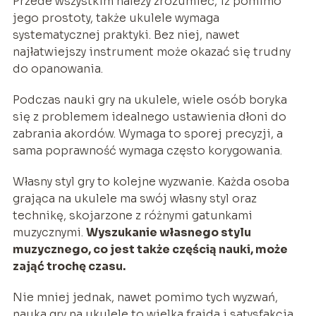
Przede wszystkim należy zrozumieć, iż pomimo
jego prostoty, także ukulele wymaga
systematycznej praktyki. Bez niej, nawet
najłatwiejszy instrument może okazać się trudny
do opanowania.
Podczas nauki gry na ukulele, wiele osób boryka
się z problemem idealnego ustawienia dłoni do
zabrania akordów. Wymaga to sporej precyzji, a
sama poprawność wymaga często korygowania.
Własny styl gry to kolejne wyzwanie. Każda osoba
grająca na ukulele ma swój własny styl oraz
technikę, skojarzone z różnymi gatunkami
muzycznymi.
Wyszukanie własnego stylu
muzycznego, co jest także częścią nauki, może
zająć trochę czasu.
Nie mniej jednak, nawet pomimo tych wyzwań,
nauka gry na ukulele to wielka frajda i satysfakcja,