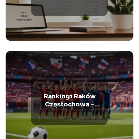
swojego życia
Rankingi Raków
Częstochowa –
najlepsze sezony,
sukcesy