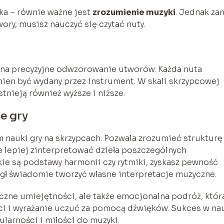
ika – równie ważne jest
zrozumienie muzyki
. Jednak za
ry, musisz nauczyć się czytać nuty.
 na precyzyjne odwzorowanie utworów. Każda nuta
nien być wydany przez instrument. W skali skrzypcowej
stnieją również wyższe i niższe.
e gry
 nauki gry na skrzypcach. Pozwala zrozumieć strukturę
e lepiej zinterpretować dzieła poszczególnych
kie są podstawy harmonii czy rytmiki, zyskasz pewność
ógł świadomie tworzyć własne interpretacje muzyczne.
iczne umiejętności, ale także emocjonalna podróż, któr
ci i wyrażanie uczuć za pomocą dźwięków. Sukces w na
ularności i miłości do muzyki.