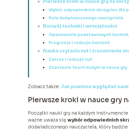
Pierwsze kroki w nauce gry na skrz
Wybór odpowiednich skrzypiec dla 
Rola doświadczonego nauczyciela
Rozwój techniki i umiejętności
Opanowanie podstawowych technik 
Progresja i rodzaje ćwiczeń
Nauka czytania nut i zrozumienie m
Zakres i rodzaje nut
Znaczenie teorii muzyki w nauce gry
Zobacz także:
Jak powinna wyglądać nauka
Pierwsze kroki w nauce gry 
Początki nauki gry na każdym instrumencie
ważne uważa się
wybór odpowiednich skrz
doświadczonego nauczyciela, który będzie