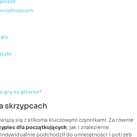
ypcach
początkujących
gry
uzyki
 gry na gitarze?
na skrzypcach
 wiążą się z kilkoma kluczowymi czynnikami. Za równie
ypiec dla początkujących
, jak i znalezienie
 indywidualnie podchodził do umiejętności i potrzeb