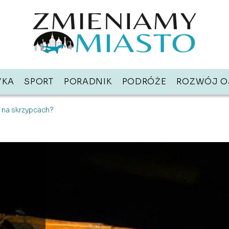
YKA
SPORT
PORADNIK
PODRÓŻE
ROZWÓJ O
 na skrzypcach?