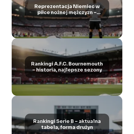
Reprezentacja Niemiec w
piłce nożnej mężczyzn –
historia, sukcesy, najwięksi
piłkarze
Rankingi A.F.C. Bournemouth
– historia, najlepsze sezony
Rankingi Serie B – aktualna
tabela, forma drużyn