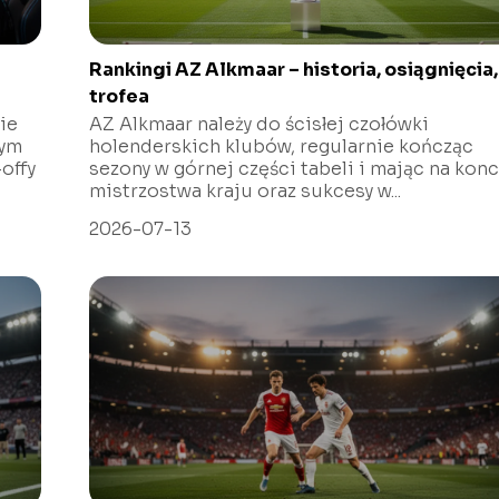
Rankingi AZ Alkmaar – historia, osiągnięcia,
trofea
ie
AZ Alkmaar należy do ścisłej czołówki
nym
holenderskich klubów, regularnie kończąc
offy
sezony w górnej części tabeli i mając na konc
mistrzostwa kraju oraz sukcesy w...
2026-07-13