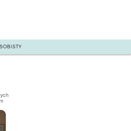
SOBISTY
cych
em