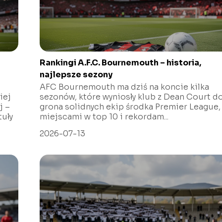
Rankingi A.F.C. Bournemouth – historia,
najlepsze sezony
AFC Bournemouth ma dziś na koncie kilka
iej
sezonów, które wyniosły klub z Dean Court d
j –
grona solidnych ekip środka Premier League,
tuły
miejscami w top 10 i rekordam...
2026-07-13