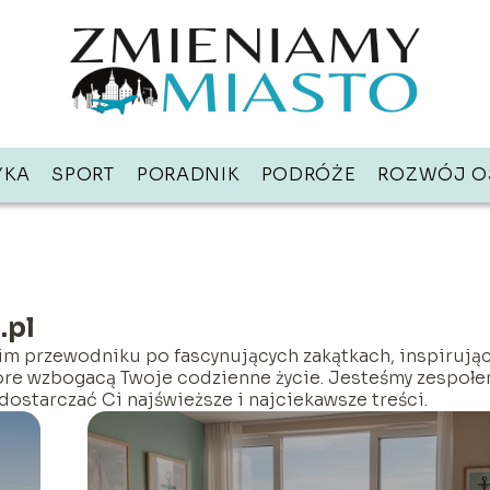
YKA
SPORT
PORADNIK
PODRÓŻE
ROZWÓJ O
.pl
im przewodniku po fascynujących zakątkach, inspirują
tóre wzbogacą Twoje codzienne życie. Jesteśmy zespoł
 dostarczać Ci najświeższe i najciekawsze treści.