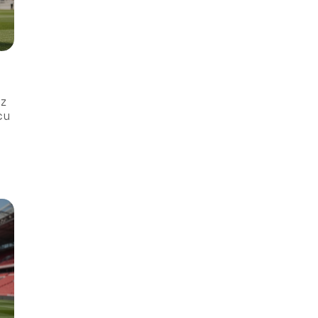
cz
cu