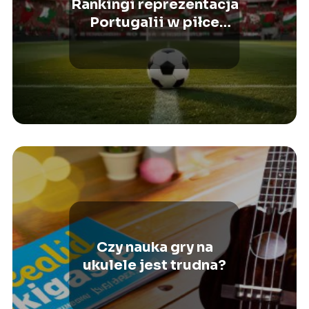
Rankingi reprezentacja
Portugalii w piłce
nożnej mężczyzn –
historia i pozycja na
świecie
Czy nauka gry na
ukulele jest trudna?