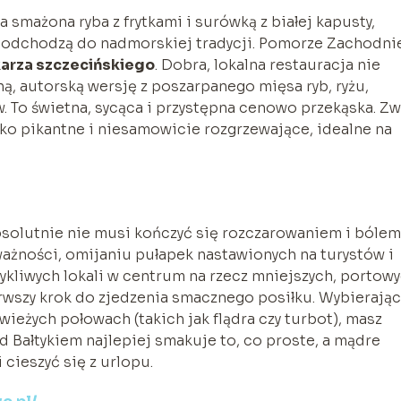
a smażona ryba z frytkami i surówką z białej kapusty,
podchodzą do nadmorskiej tradycji. Pomorze Zachodni
arza szczecińskiego
. Dobra, lokalna restauracja nie
ną, autorską wersję z poszarpanego mięsa ryb, ryżu,
 To świetna, sycąca i przystępna cenowo przekąska. Z
kko pikantne i niesamowicie rozgrzewające, idealne na
solutnie nie musi kończyć się rozczarowaniem i bólem
ażności, omijaniu pułapek nastawionych na turystów i
kliwych lokali w centrum na rzecz mniejszych, portow
rwszy krok do zjedzenia smacznego posiłku. Wybierając
wieżych połowach (takich jak flądra czy turbot), masz
ad Bałtykiem najlepiej smakuje to, co proste, a mądre
cieszyć się z urlopu.