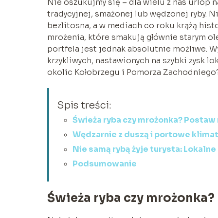
Nie oszukujmy się – dla wielu z nas urlop
tradycyjnej, smażonej lub wędzonej ryby. N
bezlitosna, a w mediach co roku krążą histo
mrożenia, które smakują głównie starym ol
portfela jest jednak absolutnie możliwe. W
krzykliwych, nastawionych na szybki zysk l
okolic Kołobrzegu i Pomorza Zachodniego
Spis treści:
Świeża ryba czy mrożonka? Postaw 
Wędzarnie z duszą i portowe klima
Nie samą rybą żyje turysta: Lokalne
Podsumowanie
Świeża ryba czy mrożonka?