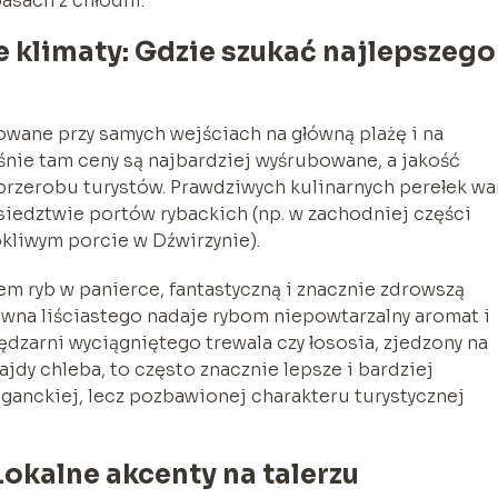
pasach z chłodni.
e klimaty: Gdzie szukać najlepszego
zowane przy samych wejściach na główną plażę i na
śnie tam ceny są najbardziej wyśrubowane, a jakość
przerobu turystów. Prawdziwych kulinarnych perełek wa
iedztwie portów rybackich (np. w zachodniej części
okliwym porcie w Dźwirzynie).
em ryb w panierce, fantastyczną i znacznie zdrowszą
ewna liściastego nadaje rybom niepowtarzalny aromat i
wędzarni wyciągniętego trewala czy łososia, zjedzony na
jdy chleba, to często znacznie lepsze i bardziej
ganckiej, lecz pozbawionej charakteru turystycznej
Lokalne akcenty na talerzu