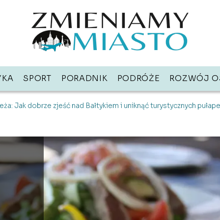
YKA
SPORT
PORADNIK
PODRÓŻE
ROZWÓJ O
ża: Jak dobrze zjeść nad Bałtykiem i uniknąć turystycznych pułap