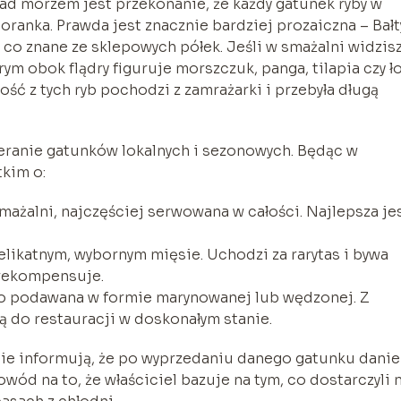
d morzem jest przekonanie, że każdy gatunek ryby w
ranka. Prawda jest znacznie bardziej prozaiczna – Bałt
co znane ze sklepowych półek. Jeśli w smażalni widzis
ym obok flądry figuruje morszczuk, panga, tilapia czy ł
ć z tych ryb pochodzi z zamrażarki i przebyła długą
eranie gatunków lokalnych i sezonowych. Będąc w
tkim o:
ażalni, najczęściej serwowana w całości. Najlepsza je
likatnym, wybornym mięsie. Uchodzi za rarytas i bywa
 rekompensuje.
to podawana w formie marynowanej lub wędzonej. Z
ją do restauracji w doskonałym stanie.
rcie informują, że po wyprzedaniu danego gatunku danie
owód na to, że właściciel bazuje na tym, co dostarczyli