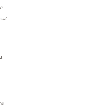
yk
z
osoś
st
 mu