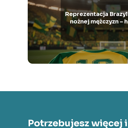
Reprezentacja Brazyli
nożnej mężczyzn – h
sukcesy, gwia
Potrzebujesz więcej 