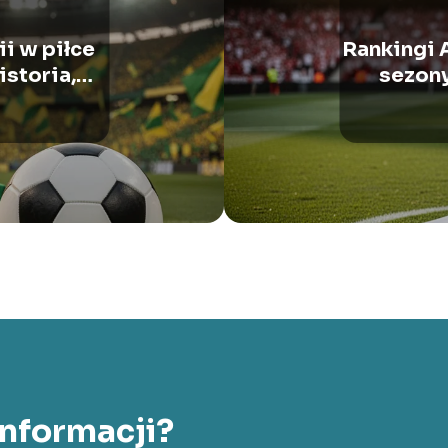
i w piłce
Rankingi A
istoria,
sezony
zdy
informacji?