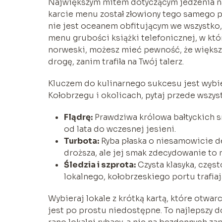
Największym mitem dotyczącym jedzenia na
karcie menu został złowiony tego samego po
nie jest oceanem obfitującym we wszystko, 
menu grubości książki telefonicznej, w któr
norweski, możesz mieć pewność, że większoś
drogę, zanim trafiła na Twój talerz.
Kluczem do kulinarnego sukcesu jest wybi
Kołobrzegu i okolicach, pytaj przede wszys
Flądrę:
Prawdziwa królowa bałtyckich sm
od lata do wczesnej jesieni.
Turbota:
Ryba płaska o niesamowicie de
droższa, ale jej smak zdecydowanie to
Śledzia i szprota:
Czysta klasyka, częs
lokalnego, kołobrzeskiego portu trafia
Wybieraj lokale z krótką kartą, które otwa
jest po prostu niedostępne. To najlepszy d