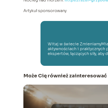
Nocleg nad morzem:
https://azul-grzybow
Artykuł sponsorowany
Witaj w świecie ZmieniamyMia
aktywnościach i praktycznych 
ekspertów, łączących siły, aby 
Może Cię również zainteresować