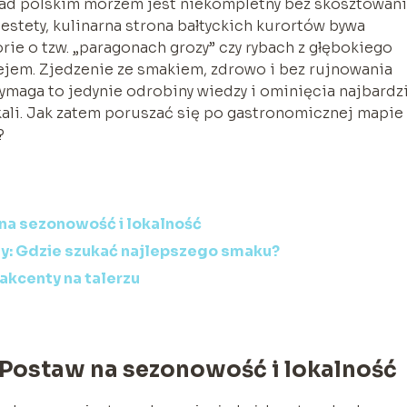
 nad polskim morzem jest niekompletny bez skosztowan
iestety, kulinarna strona bałtyckich kurortów bywa
rie o tzw. „paragonach grozy” czy rybach z głębokiego
ejem. Zjedzenie ze smakiem, zdrowo i bez rujnowania
ymaga to jedynie odrobiny wiedzy i ominięcia najbardz
okali. Jak zatem poruszać się po gastronomicznej mapie
?
na sezonowość i lokalność
ty: Gdzie szukać najlepszego smaku?
 akcenty na talerzu
 Postaw na sezonowość i lokalność