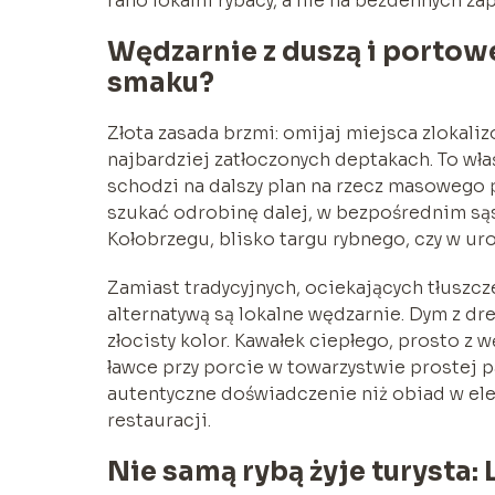
rano lokalni rybacy, a nie na bezdennych za
Wędzarnie z duszą i portow
smaku?
Złota zasada brzmi: omijaj miejsca zlokali
najbardziej zatłoczonych deptakach. To wła
schodzi na dalszy plan na rzecz masowego 
szukać odrobinę dalej, w bezpośrednim sąs
Kołobrzegu, blisko targu rybnego, czy w ur
Zamiast tradycyjnych, ociekających tłuszcz
alternatywą są lokalne wędzarnie. Dym z dr
złocisty kolor. Kawałek ciepłego, prosto z 
ławce przy porcie w towarzystwie prostej pa
autentyczne doświadczenie niż obiad w ele
restauracji.
Nie samą rybą żyje turysta: 