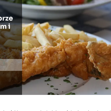
brze
m i